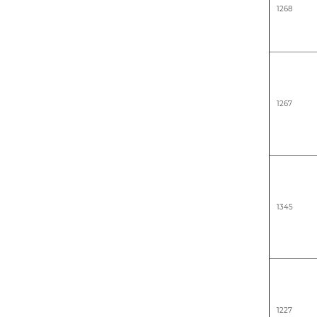
1268
1267
1345
1227