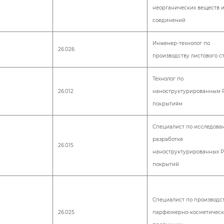
неорганических веществ и
соединений
Инженер-технолог по
26.026
производству листового с
Технолог по
26.012
наноструктурированным 
покрытиям
Специалист по исследова
разработке
26.015
наноструктурированных 
покрытий
Специалист по производс
26.025
парфюмерно-косметическ