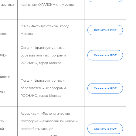
 азотных
компания «УРАЛХИМ», г. Москва
ОАО «Институт стекла», город
Скачать в PDF
текла
Москва
Фонд инфраструктурных и
PVD-
образовательных программ
Скачать в PDF
РОСНАНО, город Москва
ниям и
Фонд инфраструктурных и
образовательных программ
Скачать в PDF
PVD-
РОСНАНО, город Москва
Ассоциация «Технологическая
тву
платформа «Технологии пищевой и
ой
перерабатывающей
Скачать в PDF