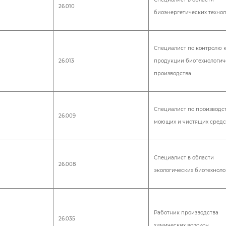
26.010
биоэнергетических техно
Специалист по контролю 
26.013
продукции биотехнологич
производства
Специалист по производс
26.009
моющих и чистящих средс
Специалист в области
26.008
экологических биотехнол
Работник производства
26.035
химических волокон