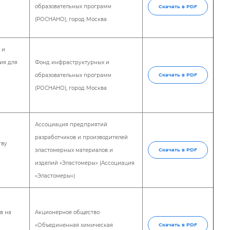
образовательных программ
Скачать в PDF
(РОСНАНО), город Москва
 и
ия для
Фонд инфраструктурных и
образовательных программ
Скачать в PDF
(РОСНАНО), город Москва
Ассоциация предприятий
разработчиков и производителей
тву
эластомерных материалов и
Скачать в PDF
изделий «Эластомеры» (Ассоциация
«Эластомеры»)
в на
Акционерное общество
«Объединенная химическая
Скачать в PDF