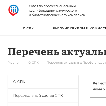
Совет по профессиональным
квалификациям химического
и биотехнологического комплекса
О СПК
РАБОЧИЕ ГРУППЫ И КОМИСС
Перечень актуал
—
—
Главная
О СПК
Перечень актуальных Профстандар
О СПК
Регис
номер
Персональный состав СПК