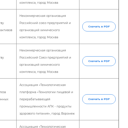
комплекса, город Москва
Некоммерческая организация
тву
Российский союз предприятий и
Скачать в PDF
еактивов
организаций химического
комплекса, город Москва
Некоммерческая организация
тву
Российский Союз предприятий и
Скачать в PDF
организаций химического
комплекса, город Москва
Ассоциация «Технологическая
теза
платформа «Технологии пищевой и
онных
перерабатывающей
Скачать в PDF
промышленности АПК - продукты
здорового питания», город Воронеж
Ассоциация «Технологическая