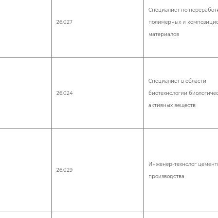
Специалист по переработ
26.027
полимерных и композици
материалов
Специалист в области
26.024
биотехнологии биологиче
активных веществ
Инженер-технолог цемент
26.029
производства