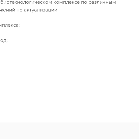
и биотехнологическом комплексе по различным
жений по актуализации:
плекса;
од;
;