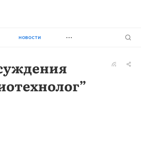
НОВОСТИ
суждения
иотехнолог”