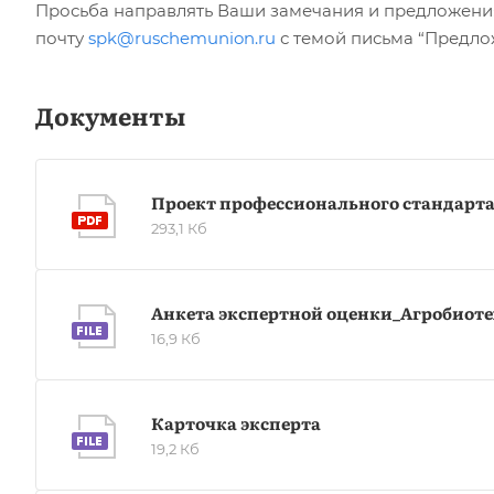
Просьба направлять Ваши замечания и предложения
почту
spk@ruschemunion.ru
с темой письма “Предло
Документы
Проект профессионального стандарта
293,1 Кб
Анкета экспертной оценки_Агробиот
16,9 Кб
Карточка эксперта
19,2 Кб